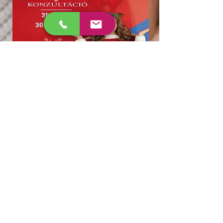
Gift voucher,
which can be
chosen in
different values!